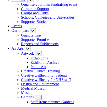
Organise your own fundraising event
Corporate Support
Groups and Clubs
Schools, Collleges and Universities
Supporter Stories
Events
Our Impact
Grant Giving
Supporter Promise
Reports and Publications
Air Arts
Artwork
Exhibitions
Exhibition Archive
Public Art
Creative Clinical Training
Creative wellbeing for patients
Creative wellbeing for NHS staff
Design and Environment
Medical Museum
Music
Gardens
Staff Remembrance Gardens