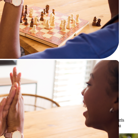
Lorem ipsum dolor sit amet, consectetur adipiscing elit. Mauris
hendrerit nulla non nisi maximus, at tristique erat ornare augu