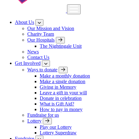
About Us
Our Mission and Vision
Charity Team
Our Hospitals
The Nightingale Unit
News
Contact Us
Get Involved
Ways to donate
Make a monthly donation
Make a single donation
Giving in Memory
Leave a gift in your will
Donate in celebration
What is Gift Aid?
How to pay in money
Fundraise for us
Lottery
Play our Lottery
Lottery Superdraw
Fundraise